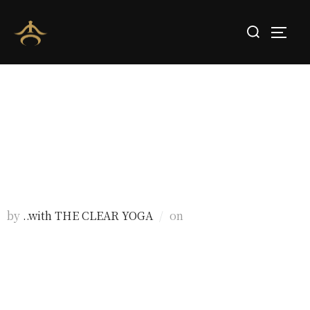
DAY３「心をみるヨガ~意識瞑想」事務局記
by
..with THE CLEAR YOGA
on