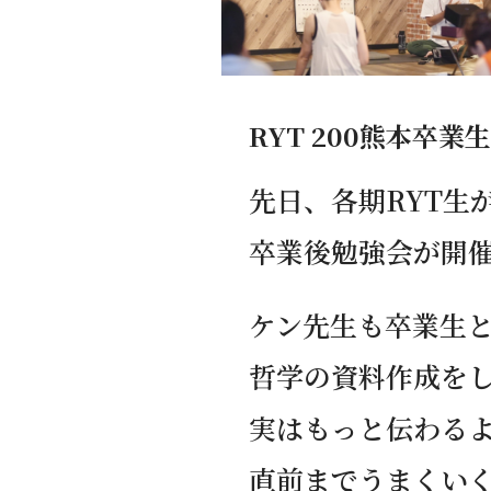
RYT 200熊本卒
先日、各期RYT生
卒業後勉強会が開
ケン先生も卒業生
哲学の資料作成をし
実はもっと伝わる
直前までうまくい