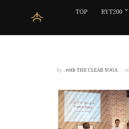
TOP
RYT200
事務局 記「RYT
by
..with THE CLEAR YOGA
o