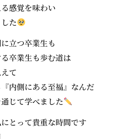
える感覚を味わい
ました
側に立つ卒業生も
する卒業生も歩む道は
見えて
じ『内側にある至福』なんだ
を通じて学べました
私にとって貴重な時間です
月