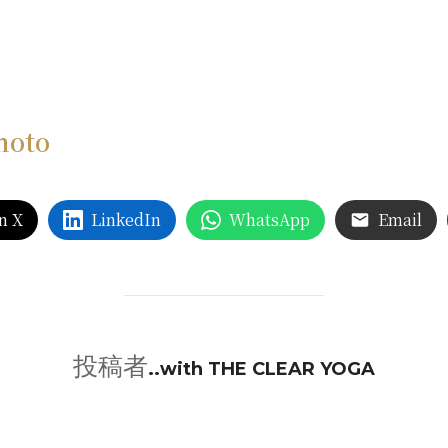
moto
n X
LinkedIn
WhatsApp
Email
投稿者
投稿者
..with THE CLEAR YOGA