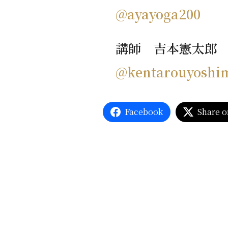
@ayayoga200
講師 吉本憲太郎
@kentarouyoshi
Facebook
Share o