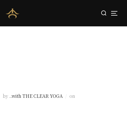
ブログ更新「RYT200熊本 8期(日曜日コース)Day13
の様子」
by
..with THE CLEAR YOGA
on